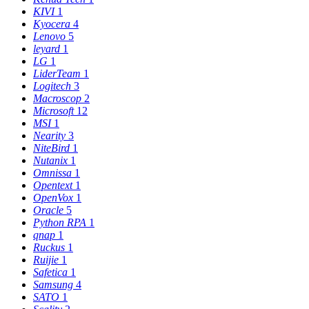
KIVI
1
Kyocera
4
Lenovo
5
leyard
1
LG
1
LiderTeam
1
Logitech
3
Macroscop
2
Microsoft
12
MSI
1
Nearity
3
NiteBird
1
Nutanix
1
Omnissa
1
Opentext
1
OpenVox
1
Oracle
5
Python RPA
1
qnap
1
Ruckus
1
Ruijie
1
Safetica
1
Samsung
4
SATO
1