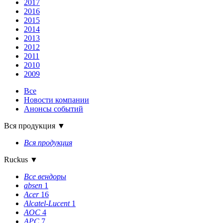
2017
2016
2015
2014
2013
2012
2011
2010
2009
Все
Новости компании
Анонсы событий
Вся продукция
▼
Вся продукция
Ruckus
▼
Все вендоры
absen
1
Acer
16
Alcatel-Lucent
1
AOC
4
APC
7