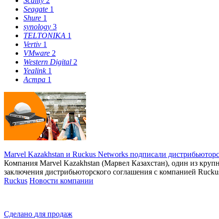
Scality
2
Seagate
1
Shure
1
synology
3
TELTONIKA
1
Vertiv
1
VMware
2
Western Digital
2
Yealink
1
Астра
1
Marvel Kazakhstan и Ruckus Networks подписали дистрибьютор
Компания Marvel Kazakhstan (Марвел Казахстан), один из кру
заключения дистрибьюторского соглашения с компанией Rucku
Ruckus
Новости компании
Сделано
для продаж