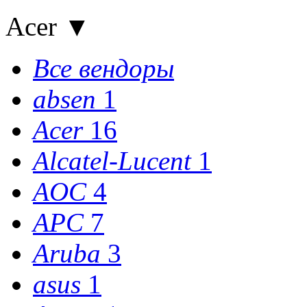
Acer
▼
Все вендоры
absen
1
Acer
16
Alcatel-Lucent
1
AOC
4
APC
7
Aruba
3
asus
1