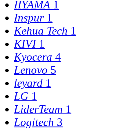
IIYAMA
1
Inspur
1
Kehua Tech
1
KIVI
1
Kyocera
4
Lenovo
5
leyard
1
LG
1
LiderTeam
1
Logitech
3