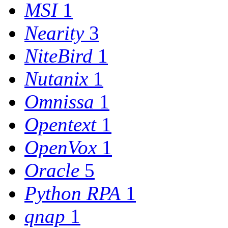
MSI
1
Nearity
3
NiteBird
1
Nutanix
1
Omnissa
1
Opentext
1
OpenVox
1
Oracle
5
Python RPA
1
qnap
1