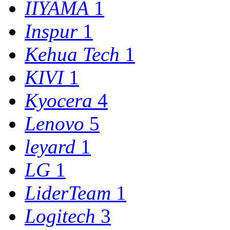
IIYAMA
1
Inspur
1
Kehua Tech
1
KIVI
1
Kyocera
4
Lenovo
5
leyard
1
LG
1
LiderTeam
1
Logitech
3