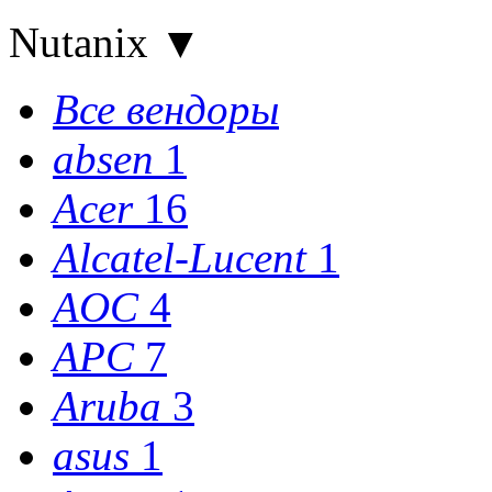
Nutanix
▼
Все вендоры
absen
1
Acer
16
Alcatel-Lucent
1
AOC
4
APC
7
Aruba
3
asus
1