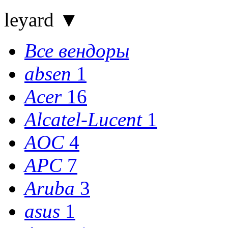
leyard
▼
Все вендоры
absen
1
Acer
16
Alcatel-Lucent
1
AOC
4
APC
7
Aruba
3
asus
1