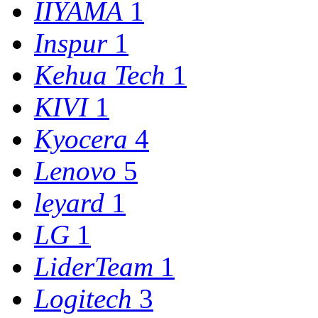
IIYAMA
1
Inspur
1
Kehua Tech
1
KIVI
1
Kyocera
4
Lenovo
5
leyard
1
LG
1
LiderTeam
1
Logitech
3