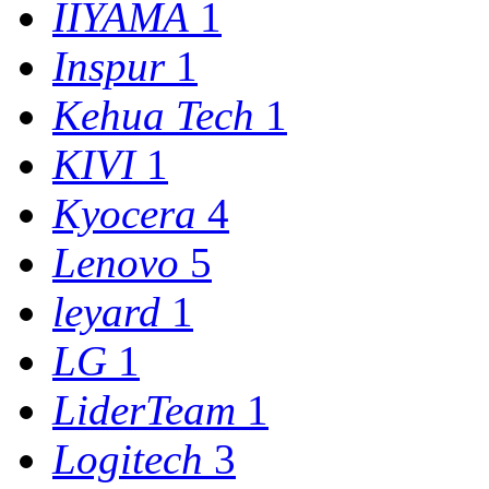
IIYAMA
1
Inspur
1
Kehua Tech
1
KIVI
1
Kyocera
4
Lenovo
5
leyard
1
LG
1
LiderTeam
1
Logitech
3