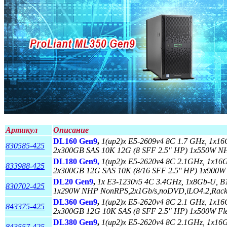
Артикул
Описание
DL160 Gen9
,
1(up2)x E5-2609v4 8C 1.7 GHz, 1x
830585-425
2x300GB SAS 10K 12G (8 SFF 2.5" HP) 1x550W NHP
DL180 Gen9,
1(up2)x E5-2620v4 8C 2.1GHz, 1x1
833988-425
2x300GB 12G SAS 10K (8/16 SFF 2.5'' HP) 1x900W (
DL20 Gen9
,
1x E3-1230v5 4C 3.4GHz, 1x8Gb-U, B
830702-425
1x290W NHP NonRPS,2x1Gb/s,noDVD,iLO4.2,Rack
DL360 Gen9
,
1(up2)x E5-2620v4 8C 2.1 GHz, 1x1
843375-425
2x300GB 12G 10K SAS (8 SFF 2.5" HP) 1x500W Flex
DL380 Gen9
,
1(up2)x E5-2620v4 8C 2.1GHz, 1x1
843557-425