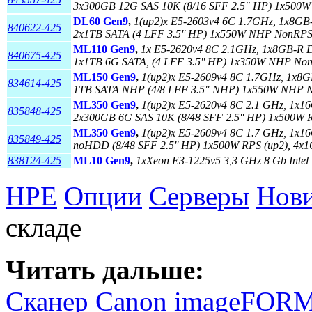
3x300GB 12G SAS 10K (8/16 SFF 2.5" HP) 1x500W 
DL60 Gen9
,
1(up2)x E5-2603v4 6C 1.7GHz, 1x8GB
840622-425
2x1TB SATA (4 LFF 3.5'' HP) 1x550W NHP NonRPS,
ML110 Gen9
,
1x E5-2620v4 8C 2.1GHz, 1x8GB-R 
840675-425
1x1TB 6G SATA, (4 LFF 3.5'' HP) 1x350W NHP Non
ML150 Gen9
,
1(up2)x E5-2609v4 8C 1.7GHz, 1x8
834614-425
1TB SATA NHP (4/8 LFF 3.5" NHP) 1x550W NHP N
ML350 Gen9
,
1(up2)x E5-2620v4 8C 2.1 GHz, 1x
835848-425
2x300GB 6G SAS 10K (8/48 SFF 2.5'' HP) 1x500W R
ML350 Gen9
,
1(up2)x E5-2609v4 8C 1.7 GHz, 1x
835849-425
noHDD (8/48 SFF 2.5'' HP) 1x500W RPS (up2), 4x1
838124-425
ML10 Gen9
,
1xXeon E3-1225v5 3,3 GHz 8 Gb Inte
HPE
Опции
Серверы
Нови
складе
Читать дальше:
Сканер Canon imageFO