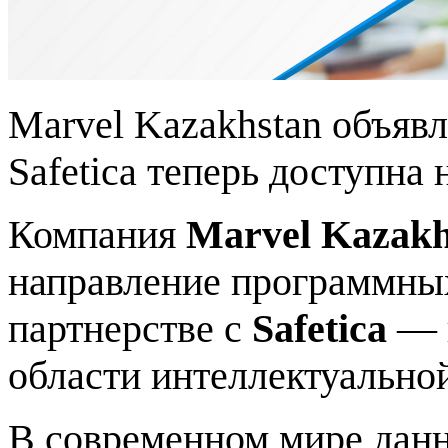
Marvel Kazakhstan объяв
Safetica теперь доступна
Компания
Marvel Kazakh
направление программны
партнерстве с
Safetica
— в
области интеллектуально
В современном мире данн