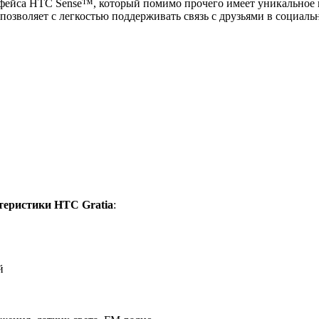
рфейса HTC Sense™, который помимо прочего имеет уникальное п
о позволяет с легкостью поддерживать связь с друзьями в социаль
теристики HTC Gratia
:
й