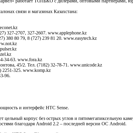
арвел» работает ТОЛЬКО с дилерами, оптовыми партнерами, юр
лонах связи и магазинах Казахстана:
econet.kz
727) 327-2707, 327-2607. www.applephone.kz
7) 380 80 79, 8 (727) 239 81 20. www.easytech.kz
ww.not.kz
pulser.kz
tel.kz
54-34-63. www.fora.kz
монтова, 45/2. Тел. (7182) 32-78-71. www.unicode.kz
23) 2251-325. www.komp.kz
43-96.
мощность и интерфейс HTC Sense.
т цельный корпус без острых углов и пятимегапиксельную камер
остями благодаря Android 2.2 – последней версии ОС Android.