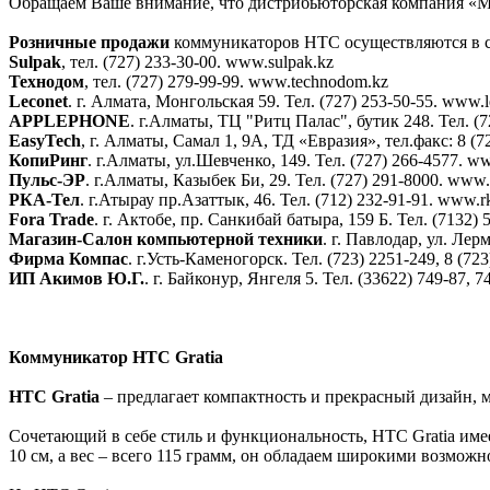
Обращаем Ваше внимание, что дистрибьюторская компания «М
Розничные продажи
коммуникаторов HTC осуществляются в са
Sulpak
, тел. (727) 233-30-00. www.sulpak.kz
Технодом
, тел. (727) 279-99-99. www.technodom.kz
Leconet
. г. Алмата, Монгольская 59. Тел. (727) 253-50-55. www.l
APPLEPHONE
. г.Алматы, ТЦ "Ритц Палас", бутик 248. Тел. (
EasyTech
, г. Алматы, Самал 1, 9А, ТД «Евразия», тел.факс: 8 (72
КопиРинг
. г.Алматы, ул.Шевченко, 149. Тел. (727) 266-4577. w
Пульс-ЭР
. г.Алматы, Казыбек Би, 29. Тел. (727) 291-8000. www.
РКА-Тел
. г.Атырау пр.Азаттык, 46. Тел. (712) 232-91-91. www.rk
Fora Trade
. г. Актобе, пр. Санкибай батыра, 159 Б. Тел. (7132) 
Магазин-Салон компьютерной техники
. г. Павлодар, ул. Лер
Фирма Компас
. г.Усть-Каменогорск. Тел. (723) 2251-249, 8 (7
ИП Акимов Ю.Г.
. г. Байконур, Янгеля 5. Тел. (33622) 749-87, 7
Коммуникатор HTC Gratia
HTC Gratia
– предлагает компактность и прекрасный дизайн, 
Сочетающий в себе стиль и функциональность, HTC Gratia имее
10 см, а вес – всего 115 грамм, он обладаем широкими возможн