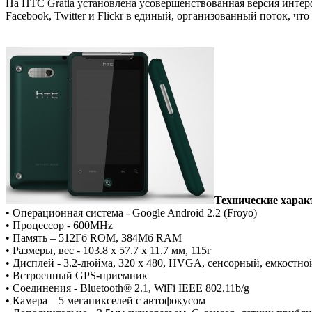
На HTC Gratia установлена усовершенствованная версия инте
Facebook, Twitter и Flickr в единый, организованный поток, чт
Технические харак
• Операционная система - Google Android 2.2 (Froyo)
• Процессор - 600MHz
• Память – 512Гб ROM, 384Мб RAM
• Размеры, вес - 103.8 x 57.7 x 11.7 мм, 115г
• Дисплей - 3.2-дюйма, 320 x 480, HVGA, сенсорный, емкостно
• Встроенный GPS-приемник
• Соединения - Bluetooth® 2.1, WiFi IEEE 802.11b/g
• Камера – 5 мегапикселей c автофокусом