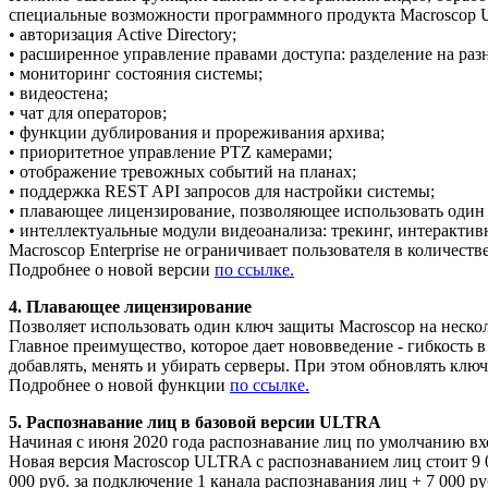
специальные возможности программного продукта Macroscop
• авторизация Active Directory;
• расширенное управление правами доступа: разделение на ра
• мониторинг состояния системы;
• видеостена;
• чат для операторов;
• функции дублирования и прореживания архива;
• приоритетное управление PTZ камерами;
• отображение тревожных событий на планах;
• поддержка REST API запросов для настройки системы;
• плавающее лицензирование, позволяющее использовать один 
• интеллектуальные модули видеоанализа: трекинг, интерактив
Macroscop Enterprise не ограничивает пользователя в количест
Подробнее о новой версии
по ссылке.
4. Плавающее лицензирование
Позволяет использовать один ключ защиты Macroscop на нескол
Главное преимущество, которое дает нововведение - гибкость
добавлять, менять и убирать серверы. При этом обновлять ключ
Подробнее о новой функции
по ссылке.
5. Распознавание лиц в базовой версии ULTRA
Начиная с июня 2020 года распознавание лиц по умолчанию вх
Новая версия Macroscop ULTRA с распознаванием лиц стоит 9 00
000 руб. за подключение 1 канала распознавания лиц + 7 000 р