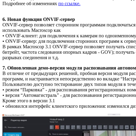
Подробнее об изменениях
по ссылке.
6. Новая функция ONVIF-сервер
ONVIF-сервер позволяет сторонним программам подключаться 
использовать Macroscop как
• ONVIF-клиент: для подключения к камерам по одноименному
• ONVIF-сервер: для подключения сторонних программ к серв
В рамках Macroscop 3.1 ONVIF-сервер позволяет получать спи
битрейт, частота следования опорных кадров - GOV); получат
разрывах соединения и т.д.
7. Обновленная демо-версия модуля распознавания автоно
В отличие от предыдущих решений, пробная версия модуля расп
программ, и настраивается непосредственно во вкладке “Настр
Пользователю доступно тестирование двух типов модуля в тече
• режим “Парковка” - для распознавания регистрационных номе
• версия “Автомагистраль” - для распознавания регистрационн
Кроме этого в версии 3.1
• обновился интерфейс клиентского приложения: изменился ди