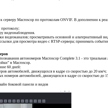
к серверу Macroscop по протоколам ONVIF. В дополнении к реа
 протоколу;
еру видеонаблюдения.
ски видеоканалов; просматривать основной и альтернативный ви
ь ссылки для просмотра видео с RTSP-сервера; принимать событ
меров
ознавания автономеров Macroscop Complete 3.1 - это триальная 
ойки” в Macroscop.
ние 60 дней:
ров автомобилей, движущихся в кадре со скоростью до 20 км/ч;
ых номеров автомобилей, движущихся в кадре со скоростью до 15
зайн боковой панели и видов