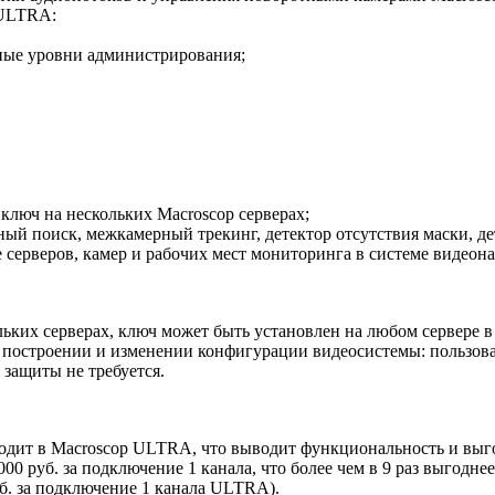
 ULTRA:
зные уровни администрирования;
ключ на нескольких Macroscop серверах;
ный поиск, межкамерный трекинг, детектор отсутствия маски, д
ве серверов, камер и рабочих мест мониторинга в системе видеон
ьких серверах, ключ может быть установлен на любом сервере в
 в построении и изменении конфигурации видеосистемы: пользов
 защиты не требуется.
одит в Macroscop ULTRA, что выводит функциональность и выго
0 руб. за подключение 1 канала, что более чем в 9 раз выгодне
уб. за подключение 1 канала ULTRA).