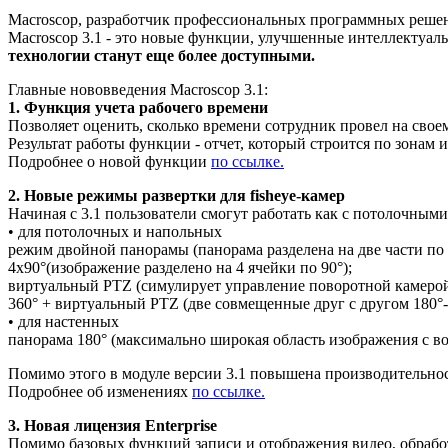
Macroscop, разработчик профессиональных программных решен
Macroscop 3.1 - это новые функции, улучшенные интеллектуа
технологии станут еще более доступными.
Главные нововведения Macroscop 3.1:
1. Функция учета рабочего времени
Позволяет оценить, сколько времени сотрудник провел на своем 
Результат работы функции - отчет, который строится по зонам 
Подробнее о новой функции
по ссылке.
2. Новые режимы развертки для fisheye-камер
Начиная с 3.1 пользователи смогут работать как с потолочным
• для потолочных и напольных
режим двойной панорамы (панорама разделена на две части по 
4x90°(изображение разделено на 4 ячейки по 90°);
виртуальный PTZ (симулирует управление поворотной камерой
360° + виртуальный PTZ (две совмещенные друг с другом 180°
• для настенных
панорама 180° (максимально широкая область изображения с в
Помимо этого в модуле версии 3.1 повышена производительност
Подробнее об изменениях
по ссылке.
3. Новая лицензия Enterprise
Помимо базовых функций записи и отображения видео, обработ