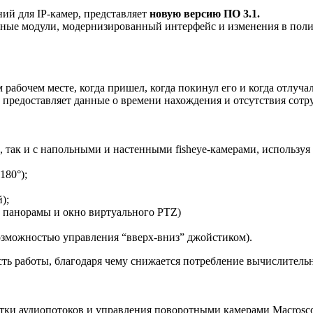
ий для IP-камер, представляет
новую версию ПО 3.1.
льные модули, модернизированный интерфейс и изменения в пол
рабочем месте, когда пришел, когда покинул его и когда отлучал
и предоставляет данные о времени нахождения и отсутствия сотру
и, так и с напольными и настенными fisheye-камерами, использу
180°);
);
- панорамы и окно виртуального PTZ)
озможностью управления “вверх-вниз” джойстиком).
ь работы, благодаря чему снижается потребление вычислительны
ки аудиопотоков и управления поворотными камерами Macroscop