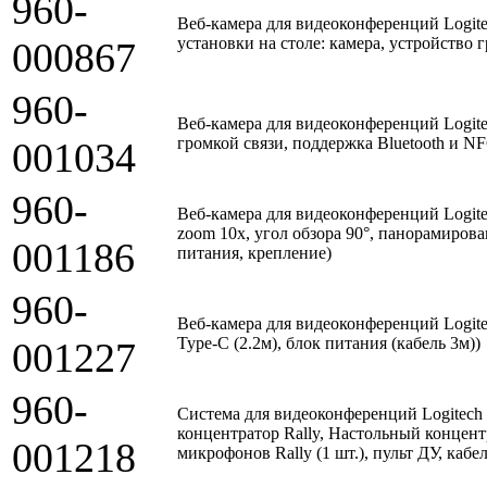
960-
Веб-камера для видеоконференций Logite
установки на столе: камера, устройство 
000867
960-
Веб-камера для видеоконференций Logi
громкой связи, поддержка Bluetooth и N
001034
960-
Веб-камера для видеоконференций Logitec
zoom 10x, угол обзора 90°, панорамирован
001186
питания, крепление)
960-
Веб-камера для видеоконференций Logitec
Type-C (2.2м), блок питания (кабель 3м))
001227
960-
Система для видеоконференций Logitech R
концентратор Rally, Настольный концентр
001218
микрофонов Rally (1 шт.), пульт ДУ, кабе