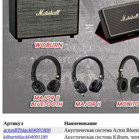
Артикул
Наименование
actonBTblack04091800
Акустическая система Acton Blueto
kilburnblack04091189
Акустическая система Kilburn, чер