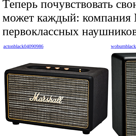
Теперь почувствовать сво
может каждый: компания M
первоклассных наушников
actonblack04090986
woburnblac