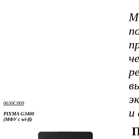
М
п
п
ч
р
в
э
0630C009
и
PIXMA G3400
(МФУ с wi-fi)
П