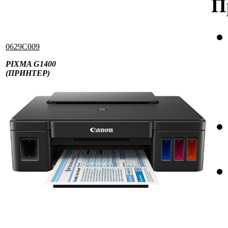
П
0629C009
PIXMA G1400
(ПРИНТЕР)