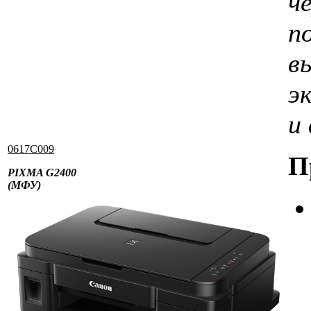
ч
п
в
э
и
0617C009
П
PIXMA G2400
(МФУ)