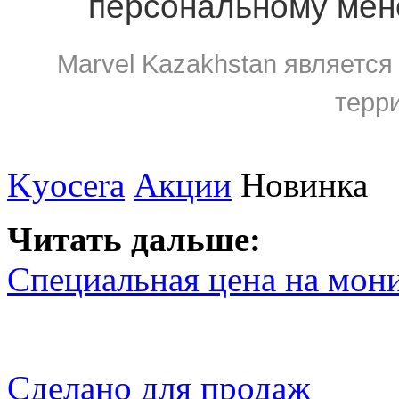
персональному мен
Marvel Kazakhstan являетс
терр
Kyocera
Акции
Новинка
Читать дальше:
Специальная цена на мони
Сделано
для продаж